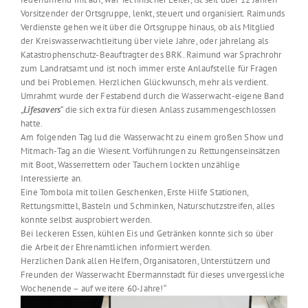
Vorsitzender der Ortsgruppe, lenkt, steuert und organisiert. Raimunds
Verdienste gehen weit über die Ortsgruppe hinaus, ob als Mitglied
der Kreiswasserwachtleitung über viele Jahre, oder jahrelang als
Katastrophenschutz-Beauftragter des BRK. Raimund war Sprachrohr
zum Landratsamt und ist noch immer erste Anlaufstelle für Fragen
und bei Problemen. Herzlichen Glückwunsch, mehr als verdient.
Umrahmt wurde der Festabend durch die Wasserwacht-eigene Band
„
Lifesavers
“ die sich extra für diesen Anlass zusammengeschlossen
hatte.
Am folgenden Tag lud die Wasserwacht zu einem großen Show und
Mitmach-Tag an die Wiesent. Vorführungen zu Rettungenseinsätzen
mit Boot, Wasserrettern oder Tauchern lockten unzählige
Interessierte an.
Eine Tombola mit tollen Geschenken, Erste Hilfe Stationen,
Rettungsmittel, Basteln und Schminken, Naturschutzstreifen, alles
konnte selbst ausprobiert werden.
Bei leckeren Essen, kühlen Eis und Getränken konnte sich so über
die Arbeit der Ehrenamtlichen informiert werden.
Herzlichen Dank allen Helfern, Organisatoren, Unterstützern und
Freunden der Wasserwacht Ebermannstadt für dieses unvergessliche
Wochenende – auf weitere 60-Jahre!“