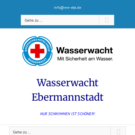
Zum
info@ww-ebs.de
Inhalt
springen
Gehe zu ...
Wasserwacht
Ebermannstadt
NUR SCHWIMMEN IST SCHÖNER!
Gehe zu ...