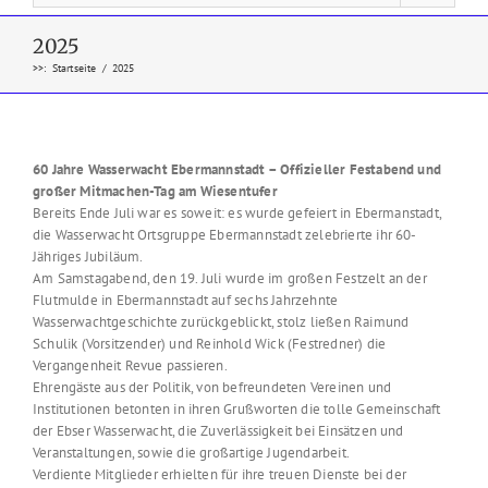
2025
>>
:
Startseite
/
2025
60 Jahre Wasserwacht Ebermannstadt – Offizieller Festabend und
großer Mitmachen-Tag am Wiesentufer
Bereits Ende Juli war es soweit: es wurde gefeiert in Ebermanstadt,
die Wasserwacht Ortsgruppe Ebermannstadt zelebrierte ihr 60-
Jähriges Jubiläum.
Am Samstagabend, den 19. Juli wurde im großen Festzelt an der
Flutmulde in Ebermannstadt auf sechs Jahrzehnte
Wasserwachtgeschichte zurückgeblickt, stolz ließen Raimund
Schulik (Vorsitzender) und Reinhold Wick (Festredner) die
Vergangenheit Revue passieren.
Ehrengäste aus der Politik, von befreundeten Vereinen und
Institutionen betonten in ihren Grußworten die tolle Gemeinschaft
der Ebser Wasserwacht, die Zuverlässigkeit bei Einsätzen und
Veranstaltungen, sowie die großartige Jugendarbeit.
Verdiente Mitglieder erhielten für ihre treuen Dienste bei der