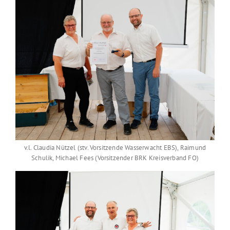
v.l. Claudia Nützel (stv. Vorsitzende Wasserwacht EBS), Raimund
Schulik, Michael Fees (Vorsitzender BRK Kreisverband FO)