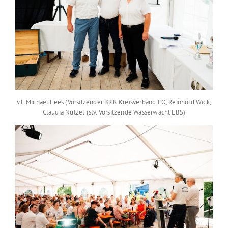
v.l. Michael Fees (Vorsitzender BRK Kreisverband FO, Reinhold Wick,
Claudia Nützel (stv. Vorsitzende Wasserwacht EBS)