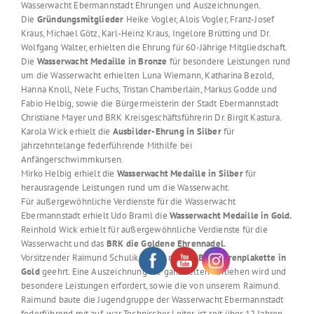
Wasserwacht Ebermannstadt Ehrungen und Auszeichnungen.
Die
Gründungsmitglieder
Heike Vogler, Alois Vogler, Franz-Josef
Kraus, Michael Götz, Karl-Heinz Kraus, Ingelore Brütting und Dr.
Wolfgang Walter, erhielten die Ehrung für 60-Jährige Mitgliedschaft.
Die
Wasserwacht Medaille in Bronze
für besondere Leistungen rund
um die Wasserwacht erhielten Luna Wiemann, Katharina Bezold,
Hanna Knoll, Nele Fuchs, Tristan Chamberlain, Markus Godde und
Fabio Helbig, sowie die Bürgermeisterin der Stadt Ebermannstadt
Christiane Mayer und BRK Kreisgeschäftsführerin Dr. Birgit Kastura.
Karola Wick erhielt die
Ausbilder-Ehrung in Silber
für
jahrzehntelange federführende Mithilfe bei
Anfängerschwimmkursen.
Mirko Helbig erhielt die
Wasserwacht Medaille in Silber
für
herausragende Leistungen rund um die Wasserwacht.
Für außergewöhnliche Verdienste für die Wasserwacht
Ebermannstadt erhielt Udo Braml die
Wasserwacht Medaille in Gold.
Reinhold Wick erhielt für außergewöhnliche Verdienste für die
Wasserwacht und das
BRK die Goldene Ehrennadel.
Vorsitzender Raimund Schulik wurde mit der
BRK Ehrenplakette in
Gold
geehrt. Eine Auszeichnung die ganz selten verliehen wird und
besondere Leistungen erfordert, sowie die von unserem Raimund.
Raimund baute die Jugendgruppe der Wasserwacht Ebermannstadt
federführend mit auf, war Technischer Leiter, ist seit über 12 Jahren