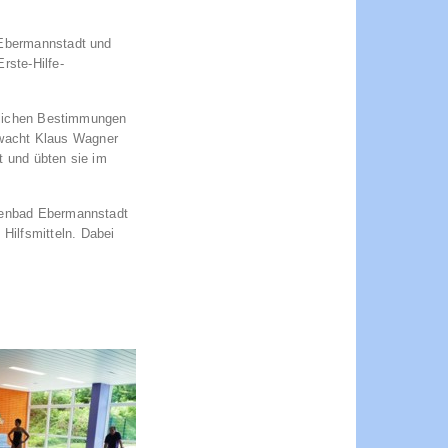
 Ebermannstadt und
rste-Hilfe-
htlichen Bestimmungen
rwacht Klaus Wagner
t und übten sie im
llenbad Ebermannstadt
ilfsmitteln. Dabei