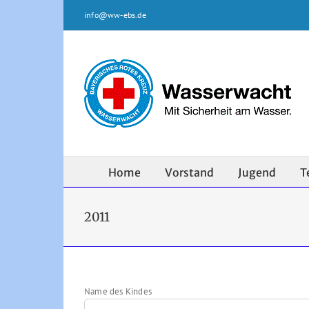
Zum
info@ww-ebs.de
Inhalt
springen
Home
Vorstand
Jugend
T
2011
Name des Kindes