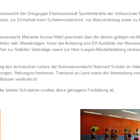
Wasserwacht der Ortsgruppe Ebermannstadt Sportlehrkräfte der Volksschule
se zur Sicherheit beim Schwimmunterricht, zur Wasserrettung sowie zu E
 Wasserwacht Marianne Ascher-Mehl praxisnah über die derzeit gültigen rec
rten oder Wandertagen. Unter der Anleitung von EH Ausbilder der Wasse
ffen zur Stabilen Seitenlage sowie zur Herz-Lungen-Wiederbelebung vertrau
tung des technischen Leiters der Kreiswasserwacht Raimund Schulik im Ha
ngen, Rettungsschwimmen, Transport an Land sowie die Verwendung von H
Wasser verdeutlicht.
er beiden Schularten rundete diese gelungene Fortbildung ab.