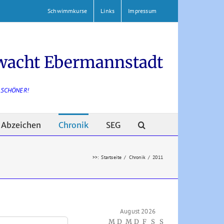
Schwimmkurse
Links
Impressum
wacht Ebermannstadt
 SCHÖNER!
Abzeichen
Chronik
SEG
>>
:
Startseite
/
Chronik
/
2011
August 2026
M
D
M
D
F
S
S