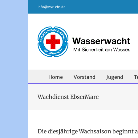
Zum
info@ww-ebs.de
Inhalt
springen
Home
Vorstand
Jugend
T
Wachdienst EbserMare
Die diesjährige Wachsaison beginnt a