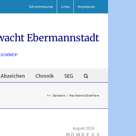
Schwimmkurse
Links
Impressum
wacht Ebermannstadt
 SCHÖNER!
Abzeichen
Chronik
SEG
>>
:
Startseite
/
Wachdienst EbserMare
August 2026
M
D
M
D
F
S
S