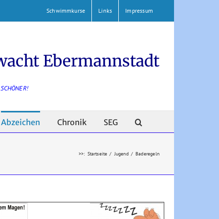
Schwimmkurse
Links
Impressum
wacht Ebermannstadt
 SCHÖNER!
Abzeichen
Chronik
SEG
>>
:
Startseite
/
Jugend
/
Baderegeln