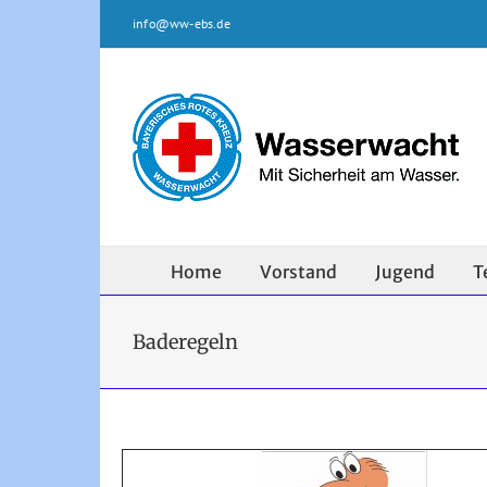
Zum
info@ww-ebs.de
Inhalt
springen
Home
Vorstand
Jugend
T
Baderegeln