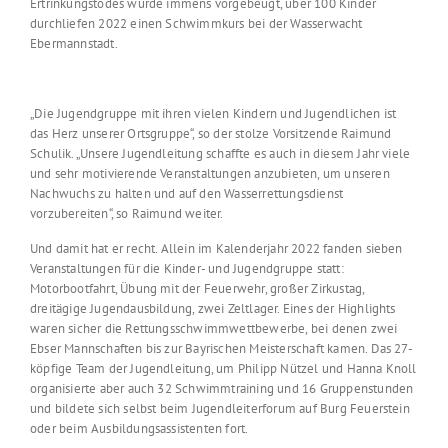
Ertrinkungstodes wurde immens vorgebeugt, über 100 Kinder
durchliefen 2022 einen Schwimmkurs bei der Wasserwacht
Ebermannstadt.
„Die Jugendgruppe mit ihren vielen Kindern und Jugendlichen ist
das Herz unserer Ortsgruppe“, so der stolze Vorsitzende Raimund
Schulik. „Unsere Jugendleitung schaffte es auch in diesem Jahr viele
und sehr motivierende Veranstaltungen anzubieten, um unseren
Nachwuchs zu halten und auf den Wasserrettungsdienst
vorzubereiten“, so Raimund weiter.
Und damit hat er recht. Allein im Kalenderjahr 2022 fanden sieben
Veranstaltungen für die Kinder- und Jugendgruppe statt:
Motorbootfahrt, Übung mit der Feuerwehr, großer Zirkustag,
dreitägige Jugendausbildung, zwei Zeltlager. Eines der Highlights
waren sicher die Rettungsschwimmwettbewerbe, bei denen zwei
Ebser Mannschaften bis zur Bayrischen Meisterschaft kamen. Das 27-
köpfige Team der Jugendleitung, um Philipp Nützel und Hanna Knoll
organisierte aber auch 32 Schwimmtraining und 16 Gruppenstunden
und bildete sich selbst beim Jugendleiterforum auf Burg Feuerstein
oder beim Ausbildungsassistenten fort.