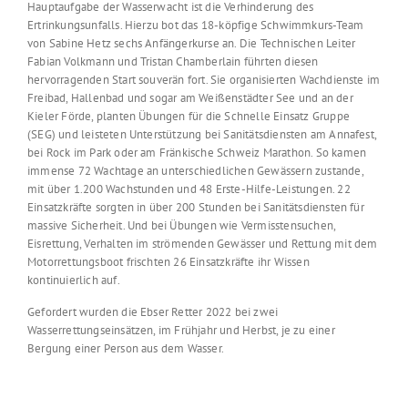
Hauptaufgabe der Wasserwacht ist die Verhinderung des
Ertrinkungsunfalls. Hierzu bot das 18-köpfige Schwimmkurs-Team
von Sabine Hetz sechs Anfängerkurse an. Die Technischen Leiter
Fabian Volkmann und Tristan Chamberlain führten diesen
hervorragenden Start souverän fort. Sie organisierten Wachdienste im
Freibad, Hallenbad und sogar am Weißenstädter See und an der
Kieler Förde, planten Übungen für die Schnelle Einsatz Gruppe
(SEG) und leisteten Unterstützung bei Sanitätsdiensten am Annafest,
bei Rock im Park oder am Fränkische Schweiz Marathon. So kamen
immense 72 Wachtage an unterschiedlichen Gewässern zustande,
mit über 1.200 Wachstunden und 48 Erste-Hilfe-Leistungen. 22
Einsatzkräfte sorgten in über 200 Stunden bei Sanitätsdiensten für
massive Sicherheit. Und bei Übungen wie Vermisstensuchen,
Eisrettung, Verhalten im strömenden Gewässer und Rettung mit dem
Motorrettungsboot frischten 26 Einsatzkräfte ihr Wissen
kontinuierlich auf.
Gefordert wurden die Ebser Retter 2022 bei zwei
Wasserrettungseinsätzen, im Frühjahr und Herbst, je zu einer
Bergung einer Person aus dem Wasser.