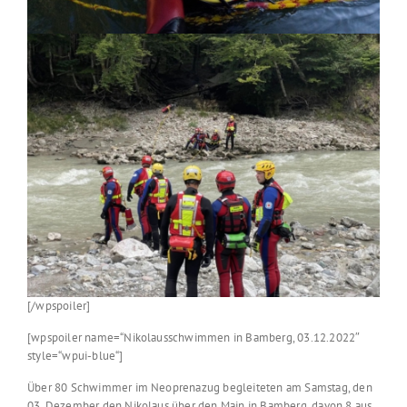
[/wpspoiler]
[wpspoiler name=“Nikolausschwimmen in Bamberg, 03.12.2022″
style=“wpui-blue“]
Über 80 Schwimmer im Neoprenazug begleiteten am Samstag, den
03. Dezember den Nikolaus über den Main in Bamberg, davon 8 aus