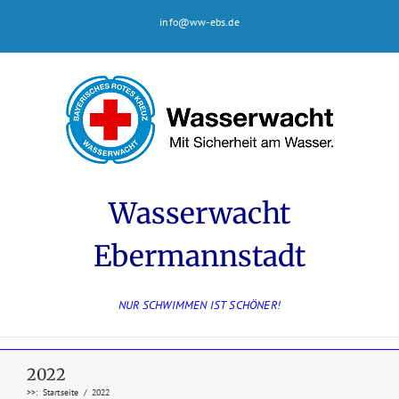
Zum
info@ww-ebs.de
Inhalt
springen
Wasserwacht
Ebermannstadt
NUR SCHWIMMEN IST SCHÖNER!
2022
>>
:
Startseite
/
2022