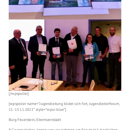
[/wpspoiler]
[wpspoiler name=“Jugendleitung bildet sich fort, Jugendleiterforum,
11.-13.11.2022″ style=“wpui-blue“]
Burg Feuerstein, Ebermannstadt
8 Gruppenleiter-/innen von uns nahmen am Forum teil, herzlichen