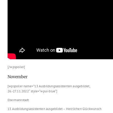
[/wpspoiler]
November
[wpspoiler name=“13 Ausbildungsassistenten ausgebildet,
26.-27.11.2022″ style=“wpui-blue“]
Ebermannstadt
13 Ausbildungsassistenten ausgebildet – Herzlichen Glückwunsch