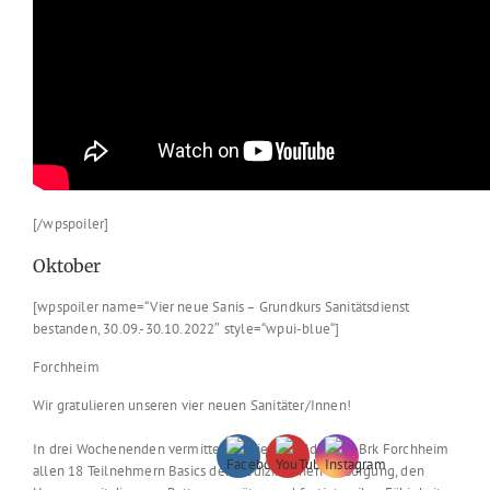
[/wpspoiler]
Oktober
[wpspoiler name=“Vier neue Sanis – Grundkurs Sanitätsdienst
bestanden, 30.09.-30.10.2022″ style=“wpui-blue“]
Forchheim
Wir gratulieren unseren vier neuen Sanitäter/Innen!
In drei Wochenenden vermittelten die Ausbilder des Brk Forchheim
allen 18 Teilnehmern Basics der medizinischen Versorgung, den