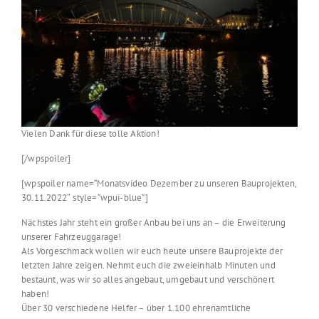
Vielen Dank für diese tolle Aktion!
[/wpspoiler]
[wpspoiler name=“Monatsvideo Dezember zu unseren Bauprojekten,
30.11.2022″ style=“wpui-blue“]
Nächstes Jahr steht ein großer Anbau bei uns an – die Erweiterung
unserer Fahrzeuggarage!
Als Vorgeschmack wollen wir euch heute unsere Bauprojekte der
letzten Jahre zeigen. Nehmt euch die zweieinhalb Minuten und
bestaunt, was wir so alles angebaut, umgebaut und verschönert
haben!
Über 30 verschiedene Helfer – über 1.100 ehrenamtliche