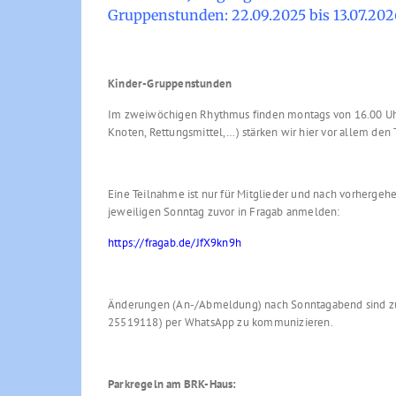
Gruppenstunden: 22.09.2025 bis 13.07.202
Kinder-Gruppenstunden
Im zweiwöchigen Rhythmus finden montags von 16.00 Uhr
Knoten, Rettungsmittel,…) stärken wir hier vor allem den 
Eine Teilnahme ist nur für Mitglieder und nach vorherge
jeweiligen Sonntag zuvor in Fragab anmelden:
https://fragab.de/JfX9kn9h
Änderungen (An-/Abmeldung) nach Sonntagabend sind zu
25519118) per WhatsApp zu kommunizieren.
Parkregeln am BRK-Haus: