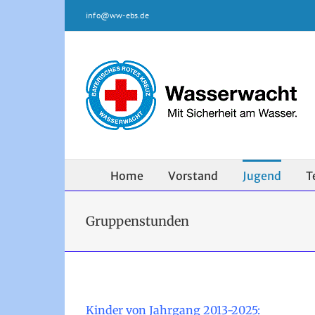
Zum
info@ww-ebs.de
Inhalt
springen
Home
Vorstand
Jugend
T
Gruppenstunden
Kinder von Jahrgang 2013-2025: