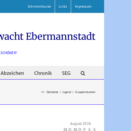
Schwimmkurse
Links
Impressum
wacht Ebermannstadt
 SCHÖNER!
Abzeichen
Chronik
SEG
>>
:
Startseite
/
Jugend
/
Gruppenstunden
August 2026
M
D
M
D
F
S
S