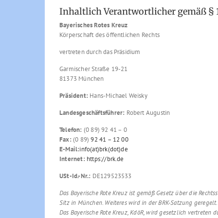
Inhaltlich Verantwortlicher gemäß § 
Bayerisches Rotes Kreuz
Körperschaft des öffentlichen Rechts
vertreten durch das Präsidium
Garmischer Straße 19-21
81373 München
Präsident:
Hans-Michael Weisky
Landesgeschäftsführer:
Robert Augustin
Telefon:
(0 89) 92 41 – 0
Fax:
(0 89)
92 41 – 12 00
E-Mail:
info(at)brk(dot)de
Internet:
https://brk.de
USt-Id.-Nr.:
DE129523533
Das Bayerische Rote Kreuz ist gemäß Gesetz über die Rechts
Sitz in München. Weiteres wird in der BRK-Satzung geregelt.
Das Bayerische Rote Kreuz, KdöR, wird gesetzlich vertreten 