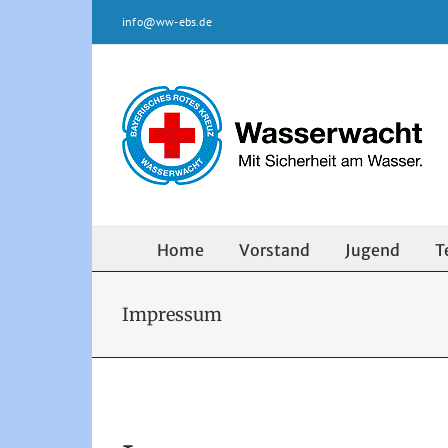
Zum
info@ww-ebs.de
Inhalt
springen
Home
Vorstand
Jugend
T
Impressum