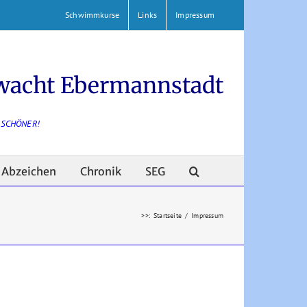
Schwimmkurse
Links
Impressum
wacht Ebermannstadt
 SCHÖNER!
Abzeichen
Chronik
SEG
>>
:
Startseite
/
Impressum