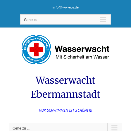
Zum
info@ww-ebs.de
Inhalt
springen
Gehe zu ...
Wasserwacht
Ebermannstadt
NUR SCHWIMMEN IST SCHÖNER!
Gehe zu ...