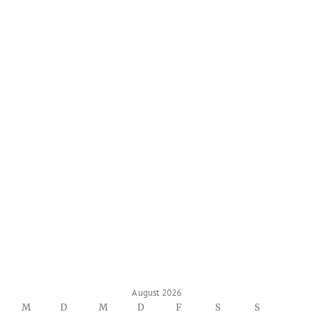
August 2026
M
D
M
D
F
S
S