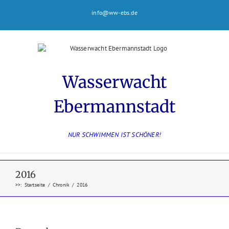
Zum
info@ww-ebs.de
Inhalt
springen
Wasserwacht
Ebermannstadt
NUR SCHWIMMEN IST SCHÖNER!
2016
>>
:
Startseite
/
Chronik
/
2016