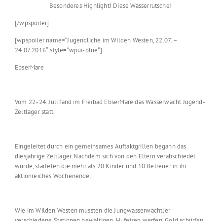
Besonderes Highlight! Diese Wasserrutsche!
[/wpspoiler]
[wpspoiler name=“Jugendliche im Wilden Westen, 22.07. –
24.07.2016″ style=“wpui-blue“]
EbserMare
Vom 22.-24. Juli fand im Freibad EbserMare das Wasserwacht Jugend-
Zeltlager statt.
Eingeleitet durch ein gemeinsames Auftaktgrillen begann das
diesjährige Zeltlager. Nachdem sich von den Eltern verabschiedet
wurde, starteten die mehr als 20 Kinder und 10 Betreuer in ihr
aktionreiches Wochenende.
Wie im Wilden Westen mussten die Jungwasserwachtler
verschiedene Stationen bewältigen. Hufeisen werfen, Gold schürfen,