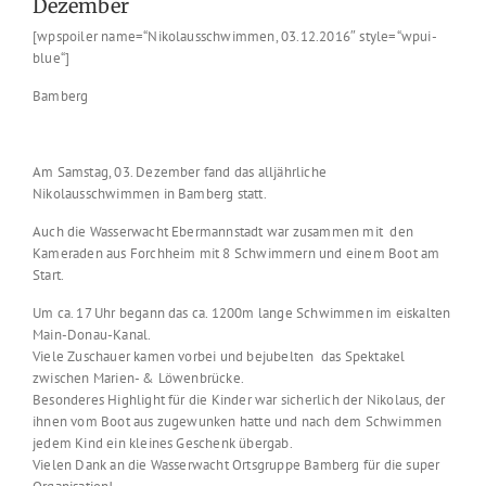
Dezember
[wpspoiler name=“Nikolausschwimmen, 03.12.2016″ style=“wpui-
blue“]
Bamberg
Am Samstag, 03. Dezember fand das alljährliche
Nikolausschwimmen in Bamberg statt.
Auch die Wasserwacht Ebermannstadt war zusammen mit den
Kameraden aus Forchheim mit 8 Schwimmern und einem Boot am
Start.
Um ca. 17 Uhr begann das ca. 1200m lange Schwimmen im eiskalten
Main-Donau-Kanal.
Viele Zuschauer kamen vorbei und bejubelten das Spektakel
zwischen Marien- & Löwenbrücke.
Besonderes Highlight für die Kinder war sicherlich der Nikolaus, der
ihnen vom Boot aus zugewunken hatte und nach dem Schwimmen
jedem Kind ein kleines Geschenk übergab.
Vielen Dank an die Wasserwacht Ortsgruppe Bamberg für die super