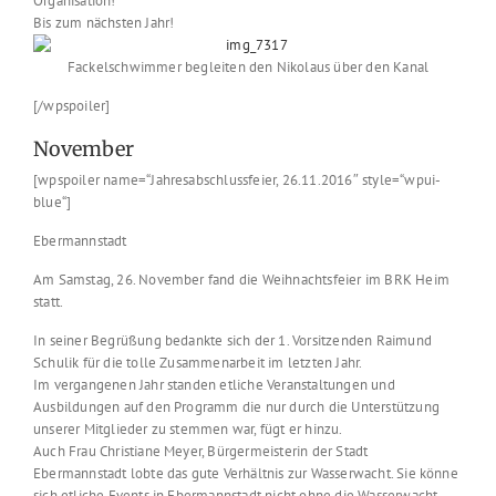
Organisation!
Bis zum nächsten Jahr!
Fackelschwimmer begleiten den Nikolaus über den Kanal
[/wpspoiler]
November
[wpspoiler name=“Jahresabschlussfeier, 26.11.2016″ style=“wpui-
blue“]
Ebermannstadt
Am Samstag, 26. November fand die Weihnachtsfeier im BRK Heim
statt.
In seiner Begrüßung bedankte sich der 1. Vorsitzenden Raimund
Schulik für die tolle Zusammenarbeit im letzten Jahr.
Im vergangenen Jahr standen etliche Veranstaltungen und
Ausbildungen auf den Programm die nur durch die Unterstützung
unserer Mitglieder zu stemmen war, fügt er hinzu.
Auch Frau Christiane Meyer, Bürgermeisterin der Stadt
Ebermannstadt lobte das gute Verhältnis zur Wasserwacht. Sie könne
sich etliche Events in Ebermannstadt nicht ohne die Wasserwacht