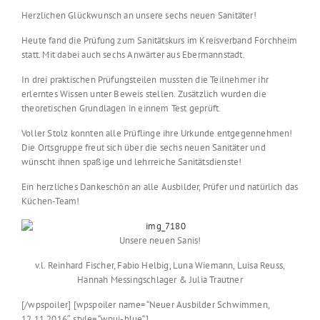
Herzlichen Glückwunsch an unsere sechs neuen Sanitäter!
Heute fand die Prüfung zum Sanitätskurs im Kreisverband Forchheim
statt. Mit dabei auch sechs Anwärter aus Ebermannstadt.
In drei praktischen Prüfungsteilen mussten die Teilnehmer ihr
erlerntes Wissen unter Beweis stellen. Zusätzlich wurden die
theoretischen Grundlagen in einnem Test geprüft.
Voller Stolz konnten alle Prüflinge ihre Urkunde entgegennehmen!
Die Ortsgruppe freut sich über die sechs neuen Sanitäter und
wünscht ihnen spaßige und lehrreiche Sanitätsdienste!
Ein herzliches Dankeschön an alle Ausbilder, Prüfer und natürlich das
Küchen-Team!
Unsere neuen Sanis!
v.l. Reinhard Fischer, Fabio Helbig, Luna Wiemann, Luisa Reuss,
Hannah Messingschlager & Julia Trautner
[/wpspoiler] [wpspoiler name=“Neuer Ausbilder Schwimmen,
12.11.2016″ style=“wpui-blue“]