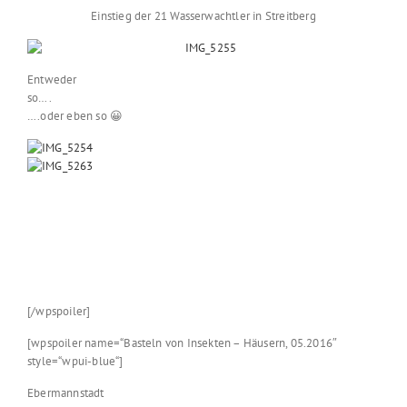
Einstieg der 21 Wasserwachtler in Streitberg
Entweder
so….
….oder eben so 😀
[/wpspoiler]
[wpspoiler name=“Basteln von Insekten – Häusern, 05.2016″
style=“wpui-blue“]
Ebermannstadt