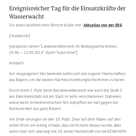
Ereignisreicher Tag für die Einsatzkräfte der
Wasserwacht
Für einen ausführlichen Bericht klicke hier:
Aktuelles von der SEG
[/wpspoiler]
[wpspoiler name=“Landeswettbewerb im Rettungsschwimmen,
10.06. – 12.06.2016″ style=“wpui-blue“]
Ansbach
Am vergangenen Wochenende trafen sich die Jugend-Mannschaften
aus Bayern, um die besten Nachwuchsrettungsschwimmer zu küren.
Durch ihren 2. Platz beim Bezirkswettbewerb war auch die Stufe 3
aus Ebermannstadt mit am Start. In zehn verschiedenen Stationen,
sowie beim Schwimmerischen-Teil, kämpften sie hart gegen die
Konkurrenten aus ganz Bayern.
Am Ende errungen sie den 10. Platz. Zwar auf dem Papier auf den
ersten Blick ein wenig schade, dass nicht mehr daraus wurde, aber
wenn man sich überlegt die 10. beste Mannschaft von GANZ BAYERN