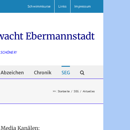
Schwimmkurse
Links
Impressum
wacht Ebermannstadt
 SCHÖNER!
Abzeichen
Chronik
SEG
>>
:
Startseite
/
SEG
/
Aktuelles
l Media Kanälen: