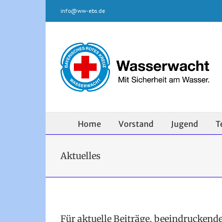
Zum
info@ww-ebs.de
Inhalt
springen
Home
Vorstand
Jugend
T
Aktuelles
Für aktuelle Beiträge, beeindruckende