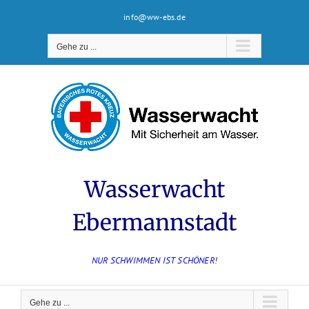
Zum
info@ww-ebs.de
Inhalt
springen
Gehe zu ...
Wasserwacht
Ebermannstadt
NUR SCHWIMMEN IST SCHÖNER!
Gehe zu ...