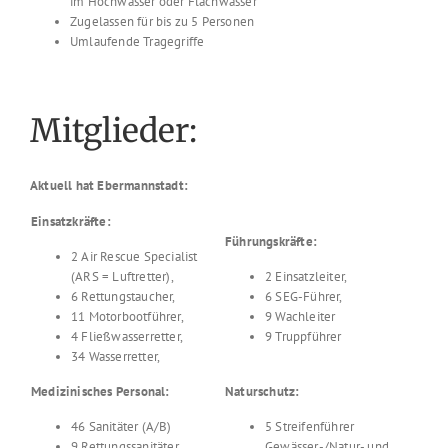
im Hochwasser oder Flachwasser
Zugelassen für bis zu 5 Personen
Umlaufende Tragegriffe
Mitglieder:
Aktuell hat Ebermannstadt:
Einsatzkräfte:
Führungskräfte:
2 Air Rescue Specialist
(ARS = Luftretter),
2 Einsatzleiter,
6 Rettungstaucher,
6 SEG-Führer,
11 Motorbootführer,
9 Wachleiter
4 Fließwasserretter,
9 Truppführer
34 Wasserretter,
Medizinisches Personal:
Naturschutz:
46 Sanitäter (A/B)
5 Streifenführer
9 Rettungssanitäter,
Gewässer-/Natur- und