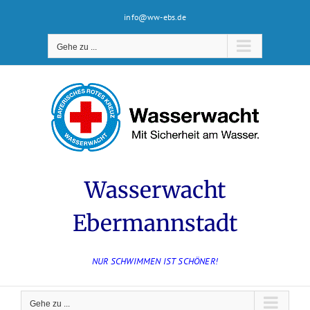
Zum
info@ww-ebs.de
Inhalt
springen
Gehe zu ...
Wasserwacht
Ebermannstadt
NUR SCHWIMMEN IST SCHÖNER!
Gehe zu ...